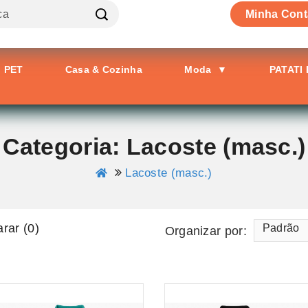
Minha Cont
PET
Casa & Cozinha
Moda
▼
PATATI
Categoria: Lacoste (masc.)
Lacoste (masc.)
rar (0)
Padrão
Organizar por: