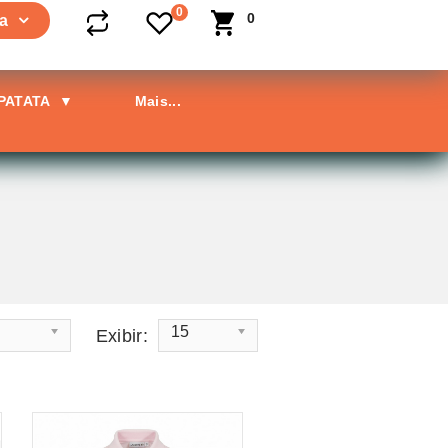
0
0
a
 PATATA
▼
Mais...
15
Exibir: