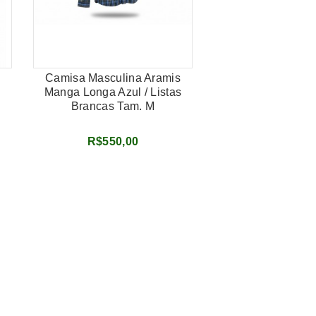
Camisa Masculina Aramis
Camisa Masculin
Manga Longa Azul / Listas
Manga Curta - 1403
Brancas Tam. M
Tam. M
R$550,00
R$380,0