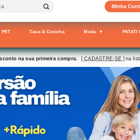
Minha Cont
PET
Casa & Cozinha
Moda
▼
PATATI
conto na sua primeira compra.
[
CADASTRE-SE
]
na lis