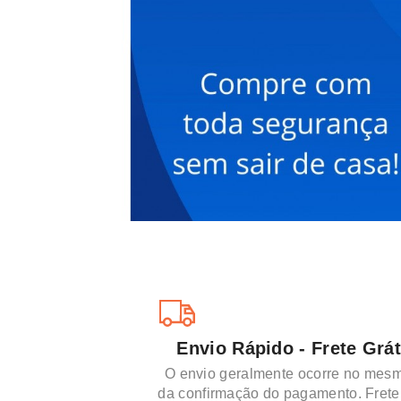
Envio Rápido - Frete Grát
O envio geralmente ocorre no mesm
da confirmação do pagamento. Frete