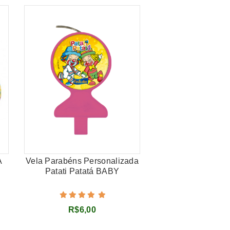
A
Vela Parabéns Personalizada
DVD Patati Patatá
Patati Patatá BABY
Dos Sonhos Vo
P/Colorir
R$6,00
R$34,90