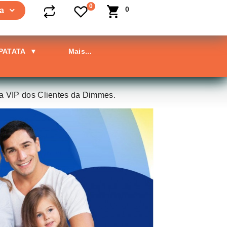
0
0
a
 PATATA
▼
Mais...
ta VIP dos Clientes da Dimmes.