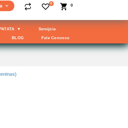
0
0
a
 PATATA
▼
Semijoia
BLOG
Fale Conosco
Meninas)