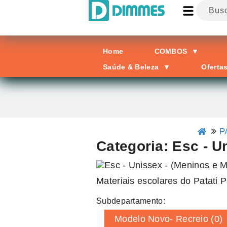
Home
COMBOS
▼
Saúde & Beleza
▼
Oferta
P
Categoria: Esc - U
Materiais escolares do Patati 
Subdepartamento:
Modelo Novo- Recreio (0)