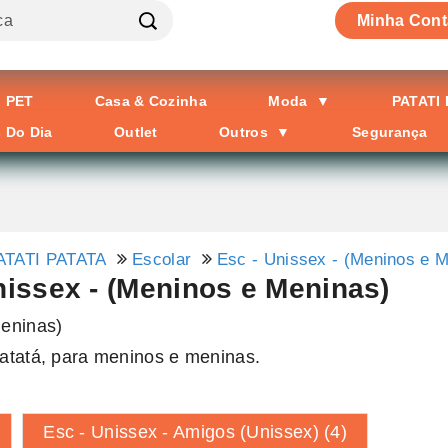
Minha Cont
PET
Casa & Cozinha
Moda
▼
PATATI
s Do Dia
Outlet
Outros
▼
Segurança
ATATI PATATA
Escolar
Esc - Unissex - (Meninos e 
nissex - (Meninos e Meninas)
Patatá, para meninos e meninas.
Esc - Unissex - Amigos (Unissex) (4)