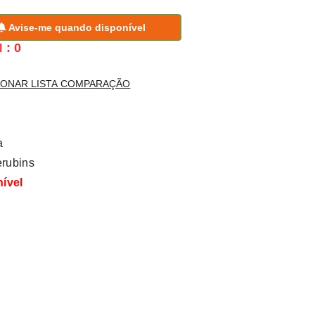
Avise-me quando disponível
: 0
l
IONAR LISTA COMPARAÇÃO
a
rubins
nível