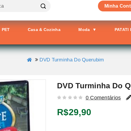
Minha Cont
PET
Casa & Cozinha
Moda
▼
PATATI
DVD Turminha Do Querubim
DVD Turminha Do Q
0 Comentários
R$29,90