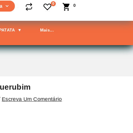
0
0
a
 PATATA
▼
Mais...
uerubim
Escreva Um Comentário