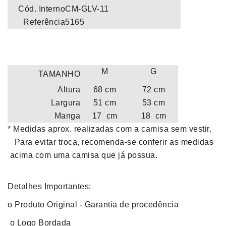
Cód. Interno
CM-GLV-11
Referência
5165
M
G
TAMANHO
Altura
68 cm
72 cm
Largura
51 cm
53 cm
Manga
17 cm
18 cm
* Medidas aprox. realizadas com a camisa sem vestir.
Para evitar troca, recomenda-se conferir as medidas
acima com uma camisa que já possua.
Detalhes Importantes:
o Produto Original - Garantia de procedência
o Logo Bordada