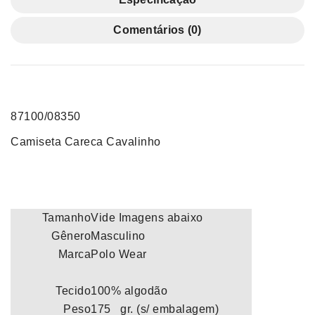
Comentários (0)
87100/08350
Camiseta Careca Cavalinho
Tamanho
Vide Imagens abaixo
Gênero
Masculino
Marca
Polo Wear
Tecido
100% algodão
Peso
175 gr. (s/ embalagem)