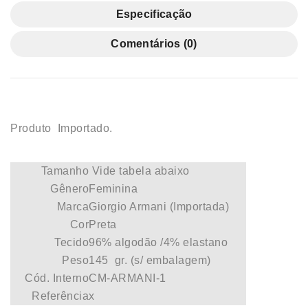
Especificação
Comentários (0)
Produto Importado.
Tamanho
Vide tabela abaixo
Gênero
Feminina
Marca
Giorgio Armani (Importada)
Cor
Preta
Tecido
96% algodão /4% elastano
Peso
145 gr. (s/ embalagem)
Cód. Interno
CM-ARMANI-1
Referência
x