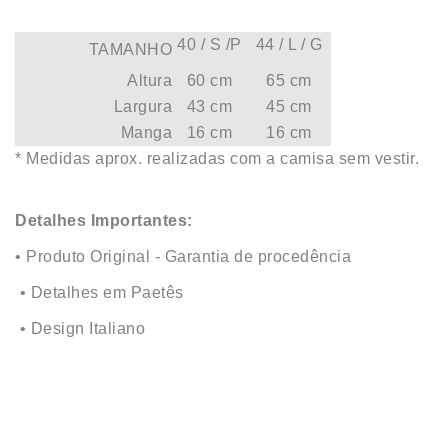
40 / S /P
44 / L / G
TAMANHO
Altura
60 cm
65 cm
Largura
43 cm
45 cm
Manga
16 cm
16 cm
* Medidas aprox. realizadas com a camisa sem vestir.
Detalhes Importantes:
• Produto Original - Garantia de procedência
• Detalhes em Paetês
• Design Italiano