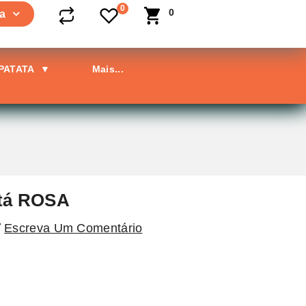
0
0
a
 PATATA
▼
Mais...
atá ROSA
Escreva Um Comentário