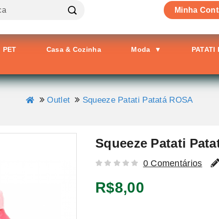
Minha Cont
PET
Casa & Cozinha
Moda
▼
PATATI
Outlet
Squeeze Patati Patatá ROSA
Squeeze Patati Pat
0 Comentários
R$8,00